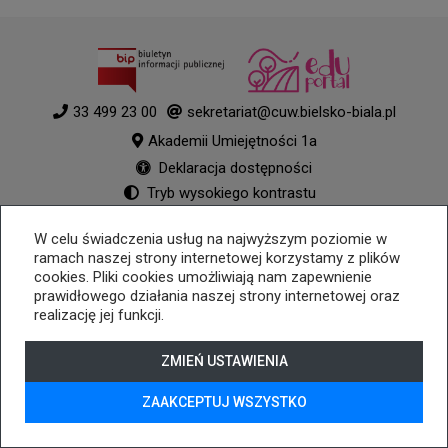
33 499 23 00
sekretariat@cuw.bielsko-biala.pl
Akademii Umiejętności 1a
Deklaracja dostępności
Tryb wysokiego kontrastu
+
++
+++
W celu świadczenia usług na najwyższym poziomie w
© 2026
WizjaNet
Wszystkie prawa zastrzeżone.
ramach naszej strony internetowej korzystamy z plików
cookies. Pliki cookies umożliwiają nam zapewnienie
prawidłowego działania naszej strony internetowej oraz
realizację jej funkcji.
ZMIEŃ USTAWIENIA
ZAAKCEPTUJ WSZYSTKO